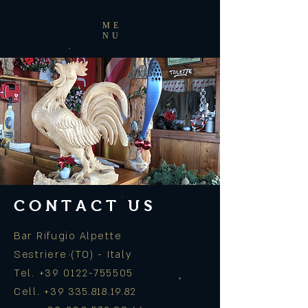
ME
NU
CONTACT US
Bar Rifugio Alpette
Sestriere (TO) - Italy
Tel.
+39 0122-755505
Cell. +39
335.818.19.82