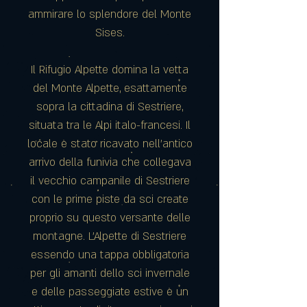
ammirare lo splendore del Monte
Sises.
Il Rifugio Alpette domina la vetta
del Monte Alpette, esattamente
sopra la cittadina di Sestriere,
situata tra le Alpi italo-francesi. Il
locale è stato ricavato nell’antico
arrivo della funivia che collegava
il vecchio campanile di Sestriere
con le prime piste da sci create
proprio su questo versante delle
montagne. L'Alpette di Sestriere
essendo una tappa obbligatoria
per gli amanti dello sci invernale
e delle passeggiate estive è un