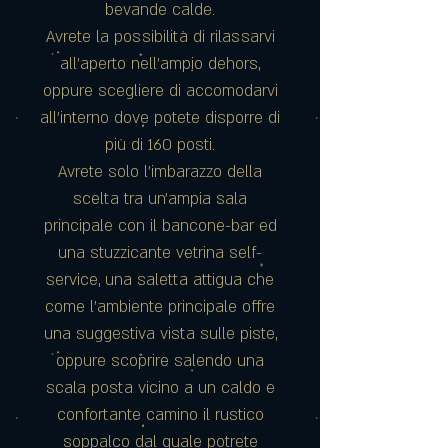
bevande calde.
Avrete la possibilità di rilassarvi
all’aperto nell’ampio dehors,
oppure scegliere di accomodarvi
all’interno dove potete disporre di
più di 160 posti.
Avrete solo l’imbarazzo della
scelta tra un’ampia sala
principale con il bancone-bar ed
una stuzzicante vetrina self-
service, una saletta attigua che
come l’ambiente principale offre
una suggestiva vista sulle piste,
oppure scoprire salendo una
scala posta vicino a un caldo e
confortante camino il rustico
soppalco dal quale potrete