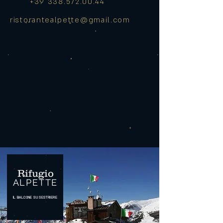
+39 338.572.00.44
ristorantealpette@gmail.com
Rifugio
ALPETTE
IL BALCONE SU SESTRIERE