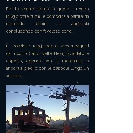
Per le vostre serate in quota il nostro
rifugio offre tutte le comodità a partire da
merende sinoire e après-ski
concludendo con favolose cene.
E' possibile raggiungerci accompagnati
dal nostro Gatto delle Nevi, riscaldato e
coperto, oppure con la motoslitta, o
ancora a piedi o con le ciaspole lungo un
sentiero