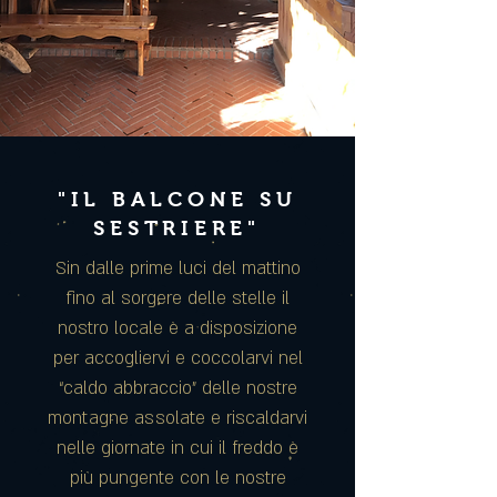
"IL BALCONE SU
SESTRIERE"
Sin dalle prime luci del mattino
fino al sorgere delle stelle il
nostro locale è a disposizione
per accogliervi e coccolarvi nel
“caldo abbraccio” delle nostre
montagne assolate e riscaldarvi
nelle giornate in cui il freddo è
più pungente con le nostre