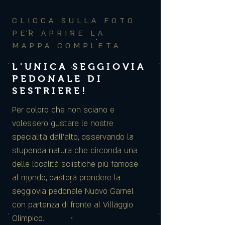
CLICCA SULLA FOTO
PER APRIRE LA
MAPPA COMPLETA
L'UNICA SEGGIOVIA
PEDONALE DI
SESTRIERE!
Per coloro che non sciano e
volessero gustare le nostre
specialità dall’alto, osservando la
stupenda natura che circonda una
delle località sciistiche più famose
al mondo, basterà prendere la
seggiovia pedonale Nuovo Garnel
con partenza di fronte al Villaggio
Olimpico.